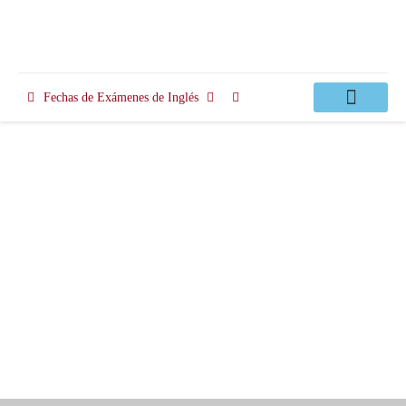
Fechas de Exámenes de Inglés
Clases Apoyo
ISE Digital Exam 3