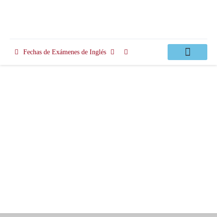
Fechas de Exámenes de Inglés
Clases Apoyo
ISE Digital Exam 3