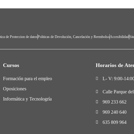
tica de Proteccion de datos
Politicas de Devolución, Cancelación y Reembolso
Accesibilidad
Si
Cursos
Horarios de Ate
Formación para el empleo
L- V: 9:00-14:00
Oposiciones
Calle Parque de
Informática y Tecnologría
969 233 662
969 240 640
635 809 964