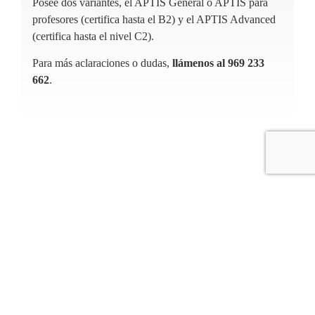
Posee dos variantes, el APTIS General o APTIS para
profesores (certifica hasta el B2) y el APTIS Advanced
(certifica hasta el nivel C2).
Para más aclaraciones o dudas,
llámenos al 969 233
662
.
TOEIC • TOELF
Los exámenes de
TOEIC ofrecidos por ETS
son
exámenes dirigidos al mundo empresarial y los más
reconocidos a nivel mundial.
Los exámenes de
TOELF
son los exámenes requeridos
si lo que pretendemos es estudiar en universidades