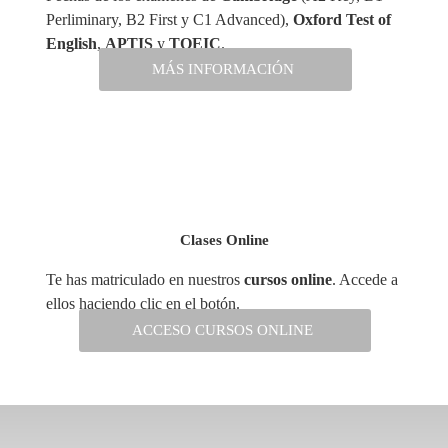
Perliminary, B2 First y C1 Advanced),
Oxford Test of
English
,
APTIS
y
TOEIC
.
MÁS INFORMACIÓN
Clases Online
Te has matriculado en nuestros
cursos online
. Accede a
ellos haciendo clic en el botón.
ACCESO CURSOS ONLINE