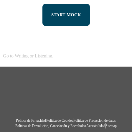
START MOCK
Go to
Writing
or
Listening
.
Política de Privacidad
Política de Cookies
Política de Proteccion de datos
Politicas de Devolución, Cancelación y Reembolso
Accesibilidad
Sitemap