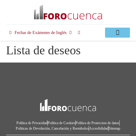
Fechas de Exámenes de Inglés
Clases Apoyo
Lista de deseos
Política de Privacidad
Política de Cookies
Política de Proteccion de datos
Politicas de Devolución, Cancelación y Reembolso
Accesibilidad
Sitemap