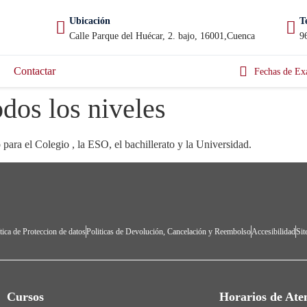
Ubicación
T
Calle Parque del Huécar, 2. bajo, 16001,Cuenca
9
Contactar
Fechas de Ex
dos los niveles
ara el Colegio , la ESO, el bachillerato y la Universidad.
tica de Proteccion de datos
Politicas de Devolución, Cancelación y Reembolso
Accesibilidad
Si
Cursos
Horarios de Ate