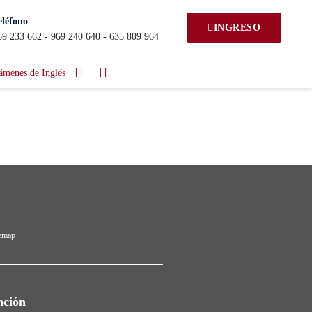
eléfono
INGRESO
69 233 662 - 969 240 640 - 635 809 964
ámenes de Inglés
temap
nción