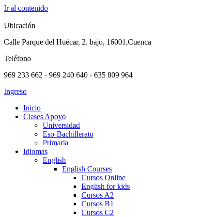
Ir al contenido
Ubicación
Calle Parque del Huécar, 2. bajo, 16001,Cuenca
Teléfono
969 233 662 - 969 240 640 - 635 809 964
Ingreso
Inicio
Clases Apoyo
Universidad
Eso-Bachillerato
Primaria
Idiomas
English
English Courses
Cursos Online
English for kids
Cursos A2
Cursos B1
Cursos C2