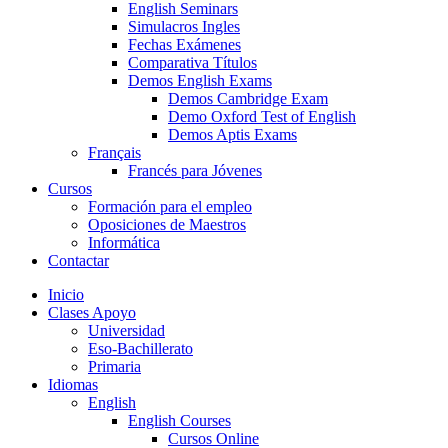
English Seminars
Simulacros Ingles
Fechas Exámenes
Comparativa Títulos
Demos English Exams
Demos Cambridge Exam
Demo Oxford Test of English
Demos Aptis Exams
Français
Francés para Jóvenes
Cursos
Formación para el empleo
Oposiciones de Maestros
Informática
Contactar
Inicio
Clases Apoyo
Universidad
Eso-Bachillerato
Primaria
Idiomas
English
English Courses
Cursos Online