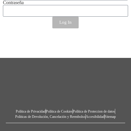
Contraseña
Log In
Política de Privacidad
Política de Cookies
Política de Proteccion de datos
Politicas de Devolución, Cancelación y Reembolso
Accesibilidad
Sitemap