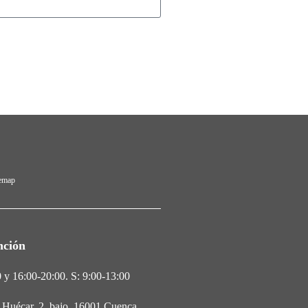
temap
nción
 y 16:00-20:00. S: 9:00-13:00
l Huécar, 2. bajo, 16001,Cuenca