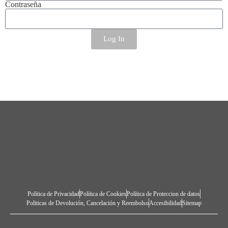
Contraseña
Log In
Política de Privacidad
Política de Cookies
Política de Proteccion de datos
Politicas de Devolución, Cancelación y Reembolso
Accesibilidad
Sitemap