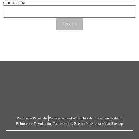
Contraseña
Log In
Política de Privacidad
Política de Cookies
Política de Proteccion de datos
Politicas de Devolución, Cancelación y Reembolso
Accesibilidad
Sitemap