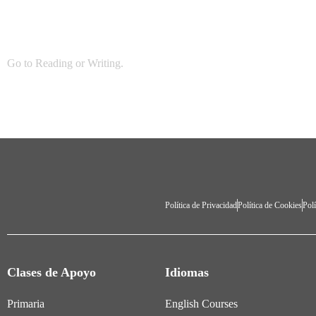
Go to
Reading
or
Writing
.
Política de Privacidad
Política de Cookies
Polí
Clases de Apoyo
Idiomas
Primaria
English Courses