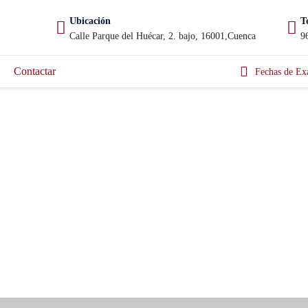
Ubicación
T
Calle Parque del Huécar, 2. bajo, 16001,Cuenca
9
Contactar
Fechas de Ex
 Digital Exam 2