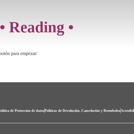
• Reading •
 botón para empezar:
olítica de Proteccion de datos
Politicas de Devolución, Cancelación y Reembolso
Accesibi