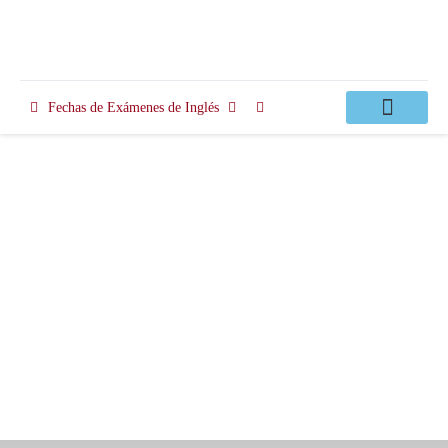
Fechas de Exámenes de Inglés
Clases Apoyo
ISE Digital Exam 1