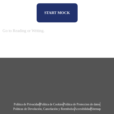
START MOCK
Go to
Reading
or
Writing
.
Política de Privacidad
Política de Cookies
Política de Proteccion de datos
Politicas de Devolución, Cancelación y Reembolso
Accesibilidad
Sitemap