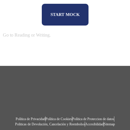
START MOCK
Go to
Reading
or
Writing
.
Política de Privacidad
Política de Cookies
Política de Proteccion de datos
Politicas de Devolución, Cancelación y Reembolso
Accesibilidad
Sitemap