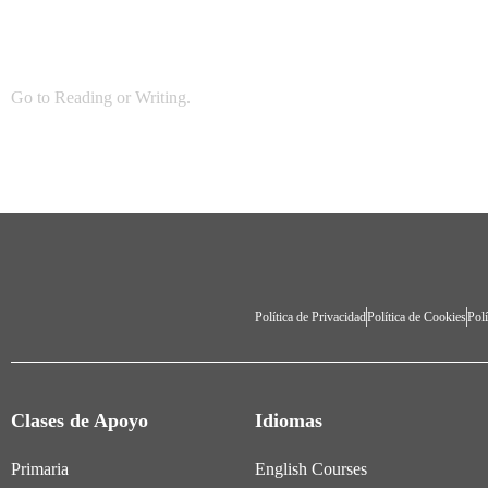
Go to
Reading
or
Writing
.
Política de Privacidad
Política de Cookies
Polí
Clases de Apoyo
Idiomas
Primaria
English Courses