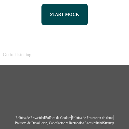
START MOCK
Go to
Listening
.
Política de Privacidad
Política de Cookies
Política de Proteccion de datos
Politicas de Devolución, Cancelación y Reembolso
Accesibilidad
Sitemap