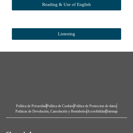
Reading & Use of English
Listening
Política de Privacidad
Política de Cookies
Política de Proteccion de datos
Politicas de Devolución, Cancelación y Reembolso
Accesibilidad
Sitemap